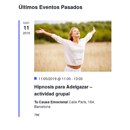
de
Seleccionar
vistas
Últimos Eventos Pasados
búsqueda
de
fecha.
y
Evento
vistas
MAY
11
de
2019
Eventos
Destacado
11/05/2019 @ 11:00
-
13:00
Hipnosis para Adelgazar –
actividad grupal
Tu Causa Emocional
Calle París, 164,
Barcelona
79€