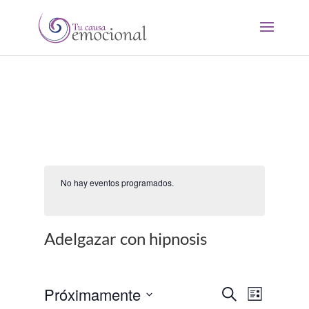
No hay eventos programados.
Adelgazar con hipnosis
Navegació
Navegac
Próximamente
Buscar
Lista
de